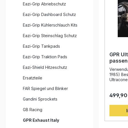
Eazi-Grip Abriebschutz
Eazi-Grip Dashboard Schutz
Eazi-Grip Kühlerschlauch Kits
Eazi-Grip Steinschlag Schutz
Eazi-Grip Tankpads
GPR Ul
Eazi-Grip Traktion Pads
passen
1985
Eazi-Shield Hitzeschutz
Verwendu
1985) Be
Ersatzteile
Ultracone 
hochwerti
FAR Spiegel und Blinker
Endschal
499,90
45 (1979–1
Gandini Sprockets
langjähri
Motorrad-
GB Racing
eine Komb
Design, L
GPR Exhaust Italy
Gewichtsr
Serienanl