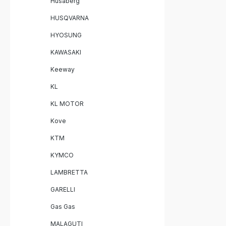
Husaberg
HUSQVARNA
HYOSUNG
KAWASAKI
Keeway
KL
KL MOTOR
Kove
KTM
KYMCO
LAMBRETTA
GARELLI
Gas Gas
MALAGUTI