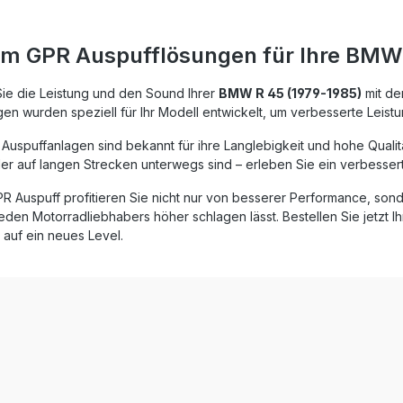
onstruktion sorgt für
Passform, langlebige Materia
keit und eine attraktive
eine spürbare Gewichtserspa
ährend der herausnehmbare
gegenüber der Serienanlage
m GPR Auspufflösungen für Ihre BMW
eine individuelle
mitgelieferte, herausnehmba
assung ermöglicht. GPR
Killer ermöglicht individuelle
sind Plug & Play und lassen
Soundanpassung, während 
Sie die Leistung und den Sound Ihrer
BMW R 45 (1979-1985)
mit de
e aufwendige Änderungen
Homologation eine legale N
en wurden speziell für Ihr Modell entwickelt, um verbesserte Leis
 Hergestellt in Italien, nach
Straßenverkehr sicherstellt.
rds zertifiziert.
wird die Montage in einer
uspuffanlagen sind bekannt für ihre Langlebigkeit und hohe Qualität
rter Endschalldämpfer aus
Fachwerkstatt, da der Auspuf
er auf langen Strecken unterwegs sind – erleben Sie ein verbesserte
Edelstahl Passend für
Plug-and-Play-System ausgel
(Baujahr 1979–1985) Mit
Homologierter Sportauspuff 
PR Auspuff profitieren Sie nicht nur von besserer Performance, s
mbarem dB-Killer für
Deeptone Black Design Deutliche
eden Motorradliebhabers höher schlagen lässt. Bestellen Sie jetzt I
n Sound Erhöht
Leistungs- und Drehmoments
 auf ein neues Level.
nt und Leistung bei
Gewichtsersparnis gegenüb
wicht Plug & Play
Serienanlage Abnehmbarer db-Killer
 einfache Installation
für individuellen Sound Plug-and-Play
racone Inox
Montage, hergestellt in Italie
Halterungen und
Lieferumfang: Dual universal
rial Montagezubehör
homologierter Schalldämpfe
tionsunterlagen
Verbindungsrohre Alle
fahrzeugspezifischen Halte
Zubehörteile Montageanle