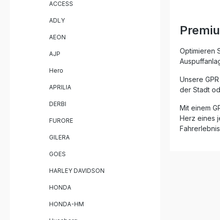
ACCESS
Edelstahlk
Langlebig
ADLY
Optik, w
Premiu
dB-Killer 
AEON
Soundanp
Produkte 
Optimieren 
AJP
sich ohn
Auspuffanlag
montieren.
Hero
DIN-Standa
Unsere GPR A
Homologie
APRILIA
der Stadt od
hochwertigem 
BMW R 45 
DERBI
Mit einem G
herausneh
Herz eines j
individuelle
FURORE
Fahrerlebnis
Drehmome
GILERA
reduziertem Ge
Montage –
GOES
Lieferumfang: 1x GPR Ult
Endschalldämpfer 
HARLEY DAVIDSON
Befestigungsmate
Homologa
HONDA
HONDA-HM