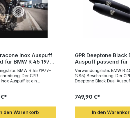
tracone Inox Auspuff
GPR Deeptone Black 
d für BMW R 45 1979-
Auspuff passend für
45 1979–1985
ngsliste: BMW R 45 (1979–
Verwendungsliste: BMW R 45
schreibung: Der GPR
1985) Beschreibung: Der GP
Inox Auspuff ist ein
Deeptone Black Dual Auspuff
ger, homologierter
eine starke Kombination aus
ldämpfer passend für BMW R
Performance und Straßenzul
 €*
749,90 €*
985). Entwickelt mit
Der Schalldämpfer im elega
ger Erfahrung aus der
Racer Look sorgt nicht nur fü
Weltmeisterschaft bietet er
deutliche Klangverbesserun
In den Warenkorb
In den Warenko
ination aus innovativem
steigert auch das Drehmome
eistungssteigerung und
Leistung Ihres Motorrads. Da
eduktion im Vergleich zur
hochwertigen Fertigung in Ita
age. Die
überzeugt der Auspuff durch