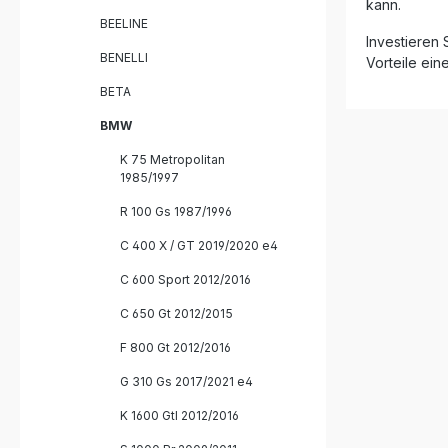
Edelstahl
kann.
Haltbarkeit Optimie
BEELINE
Leistungs
Investieren 
Drehmoment Deutlich re
BENELLI
Vorteile ein
Gewicht 
BETA
Einfache 
System Lieferumfang: 1x GPR Furore-X
BMW
Inox Slip-On Aus
DB-Killer 1x Linkpipe
K 75 Metropolitan
(Verbindungsrohr
1985/1997
Fahrzeug
Montagem
R 100 Gs 1987/1996
C 400 X / GT 2019/2020 e4
C 600 Sport 2012/2016
C 650 Gt 2012/2015
F 800 Gt 2012/2016
G 310 Gs 2017/2021 e4
K 1600 Gtl 2012/2016