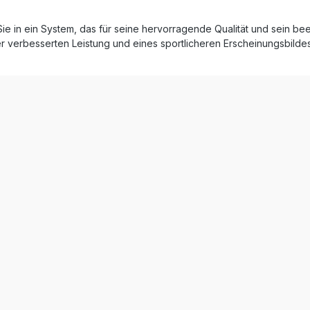
 (Inox) für maximale
rte
entfaltung und gesteigertes
Sie in ein System, das für seine hervorragende Qualität und sein b
duziertes
er verbesserten Leistung und eines sportlicheren Erscheinungsbilde
gegenüber dem Seriensystem
Montage durch Plug-&-Play-
puff 1x abnehmbarer
) 1x Katalysator
spezifische Halterungen und
aterial