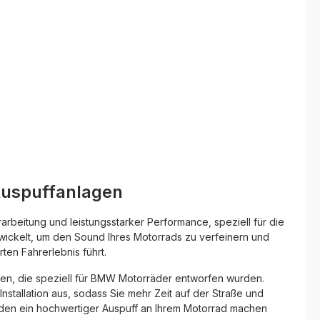
Verbindungsrohr Sportlicher Sound
n
bei gleichzeitig zugelassener
Lautstärke Gewichtsersparnis und
Performance-Optimierung gegenüber
eich zur
Serienauspuff Plug-and-Play
Installation mit passgenauer Halterung
spuff
Italienische Qualitätsfertigung mit DIN-
Zertifizierung Lieferumfang: GPR
Furore-X Inox Slip-On Auspuff
ungen
Herausnehmbarer db-Killer
ör
Verbindungsrohr Fahrzeugspezifische
Halterungen Montagezubehör
Auspuffanlagen
rbeitung und leistungsstarker Performance, speziell für die
ckelt, um den Sound Ihres Motorrads zu verfeinern und
ten Fahrerlebnis führt.
gen, die speziell für BMW Motorräder entworfen wurden.
nstallation aus, sodass Sie mehr Zeit auf der Straße und
, den ein hochwertiger Auspuff an Ihrem Motorrad machen