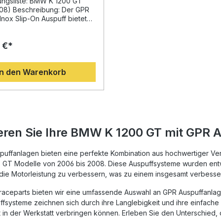
er db-Killer 1x Linkpipe
Leistungssteigerung Plug-and-Play-
ngsliste: BMW K 1200 GT
 Alle benötigten
Montage ohne Anpassunge
08) Beschreibung: Der GPR
en und Anbaumaterialien
Hochwertige Verarbeitung –
Inox Slip-On Auspuff bietet
hergestellt in Italien
le Kombination aus
Gewichtseinsparung im Vergl
nce, Gewichtseinsparung und
 €*
Serienanlage Lieferumfang: GPR
hselbarem Sound. Das
Hyper Sonic Inox Slip-On Au
t homologiert und somit im
Herausnehmbarer db-Killer
rkehr zugelassen. Durch das
In den Warenkorb
Verbindungsrohr (Link Pipe)
e Design und den
Fahrzeugspezifische Halter
en DB-Killer genießen Sie
Montagematerial und Zubeh
 Fahrt ein emotionales
nis. Dank Plug-&-Play-
ässt sich der Auspuff einfach
 – eine Fachwerkstatt wird
empfohlen. Die hochwertige
eren Sie Ihre BMW K 1200 GT mit GPR 
onstruktion sorgt für
keit und
sbeständigkeit. Entwickelt
uffanlagen bieten eine perfekte Kombination aus hochwertiger Vera
tellt in Italien, überzeugt
GT Modelle von 2006 bis 2008. Diese Auspuffsysteme wurden entwi
spuff durch präzise
 die Motorleistung zu verbessern, was zu einem insgesamt verbesser
ung, Leistungssteigerung und
rragendes Preis-Leistungs-
-raceparts bieten wir eine umfassende Auswahl an GPR Auspuffanla
-On
fsysteme zeichnen sich durch ihre Langlebigkeit und ihre einfache I
it abnehmbarem DB-Killer
t in der Werkstatt verbringen können. Erleben Sie den Unterschied
lt aus hochwertigem