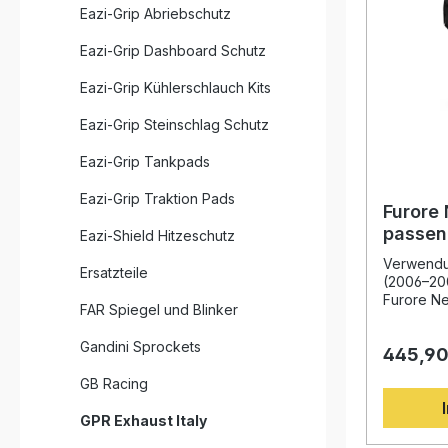
Eazi-Grip Abriebschutz
Eazi-Grip Dashboard Schutz
Eazi-Grip Kühlerschlauch Kits
Eazi-Grip Steinschlag Schutz
Eazi-Grip Tankpads
Eazi-Grip Traktion Pads
Furore 
passen
Eazi-Shield Hitzeschutz
2006–
Verwendu
Ersatzteile
(2006–20
Furore Ne
FAR Spiegel und Blinker
für BMW 
auf Basis
Gandini Sprockets
445,90
der Motor
entwickel
GB Racing
durch ein
Design, v
GPR Exhaust Italy
Leistungs
Gewichtse