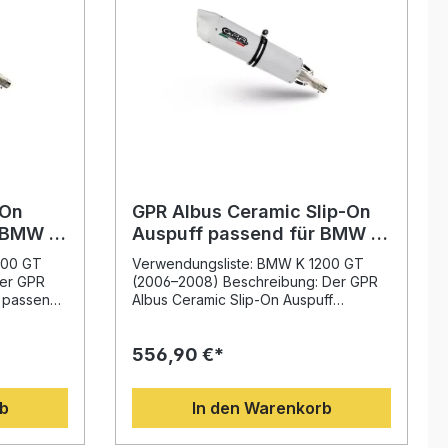
-On
GPR Albus Ceramic Slip-On
r BMW K
Auspuff passend für BMW K
1200 GT 2006-2008
200 GT
Verwendungsliste: BMW K 1200 GT
er GPR
(2006–2008) Beschreibung: Der GPR
f passend
Albus Ceramic Slip-On Auspuff
008
passend für BMW K 1200 GT 2006–
s Design,
2008 überzeugt durch erstklassige
556,90 €*
 einen
Verarbeitung, innovatives Design und
t auf Basis
eine deutliche Leistungssteigerung.
von GPR in
Entwickelt auf Basis der langjährigen
rb
In den Warenkorb
ft, bietet
Erfahrung aus der Motorrad-
e
Weltmeisterschaft, bietet dieser
tliche
Auspuff mehr Drehmoment, spürbare