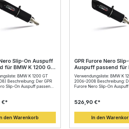
Nero Slip-On Auspuff
GPR Furore Nero Slip
d für BMW K 1200 GT
Auspuff passend fü
2008
1200 GT 2006–2008
ngsliste: BMW K 1200 GT
Verwendungsliste: BMW K 1
08) Beschreibung: Der GPR
2006–2008 Beschreibung: D
ro Slip-On Auspuff passend
Furore Nero Slip-On Auspuf
K 1200 GT 2006–2008 wurde
für BMW K 1200 GT 2006–2
 jahrelanger Erfahrung aus
überzeugt durch italienische
 €*
526,90 €*
rad-Weltmeisterschaft
hochwertige Materialien und
t. Das System überzeugt
sportlichen Sound. Entwickel
 sportliches, modernes
der langjährigen Erfahrung 
In den Warenkorb
In den Warenko
erbesserte
der Motorrad-Weltmeisterscha
entfaltung und deutliche
dieser Auspuff eine spürbar
insparung im Vergleich zur
Leistungssteigerung und deu