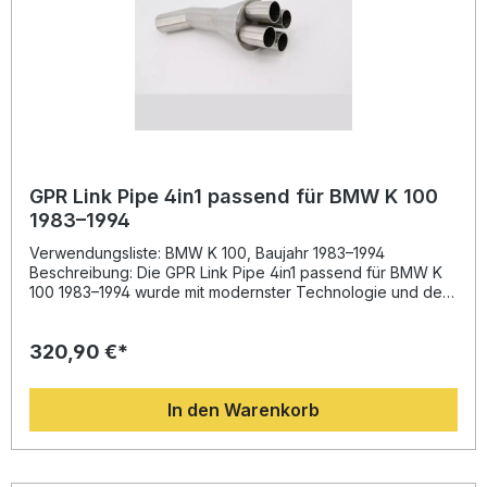
GPR Link Pipe 4in1 passend für BMW K 100
1983–1994
Verwendungsliste: BMW K 100, Baujahr 1983–1994
Beschreibung: Die GPR Link Pipe 4in1 passend für BMW K
100 1983–1994 wurde mit modernster Technologie und der
Erfahrung aus der Motorrad-Weltmeisterschaft entwickelt.
Das hochwertige Verbindungsrohr sorgt für eine deutliche
320,90 €*
Leistungs- und Drehmomentsteigerung sowie eine
spürbare Gewichtseinsparung gegenüber der
Serienanlage. Gleichzeitig profitieren Sie von einem
In den Warenkorb
sportlicheren, kernigeren Sound, der das Fahrerlebnis
intensiviert. Durch das italienische Design erhalten Sie ein
leistungsstarkes und optisch ansprechendes Upgrade für
Ihr Motorrad. Die Montage ist Plug-and-Play und wird