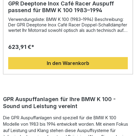
GPR Deeptone Inox Café Racer Auspuff
passend für BMW K 100 1983–1994
Verwendungsliste: BMW K 100 (1983–1994) Beschreibung:
Der GPR Deeptone Inox Café Racer Doppel-Schalldämpfer
wertet Ihr Motorrad sowohl optisch als auch technisch auf.
Er wurde unter Verwendung der Erfahrung aus der
Motorrad-Weltmeisterschaft entwickelt und bietet eine
623,91 €*
Steigerung von Drehmoment und Leistung bei
gleichzeitiger deutlicher Gewichtsreduktion im Vergleich
zur Serienanlage. Zudem profitieren Sie von einer
In den Warenkorb
spürbaren Soundverbesserung mit kraftvollem, aber
zugelassenem Klang dank abnehmbarem db Killer. Der
Edelstahl-Auspuff wird in Italien gefertigt und überzeugt
durch hochwertige Verarbeitung sowie ein hervorragendes
Preis-Leistungs-Verhältnis. Passgenauer, homologierter
Sportauspuff passend für BMW K 100 1983–1994 Deutliche
Leistungssteigerung und Gewichtseinsparung Verbesserter
GPR Auspuffanlagen für Ihre BMW K 100 -
Sound mit abnehmbarem db Killer Plug & Play Montage –
Sound und Leistung vereint
empfohlen durch Fachwerkstatt In Italien hergestellt, DIN-
zertifizierte Produktion Lieferumfang: Dual universal
Die GPR Auspuffanlagen sind speziell für die BMW K 100
homologated silencer kit ohne Verbindungsrohre Alle
fahrzeugspezifischen Halterungen Montagezubehör
Modelle von 1983 bis 1994 entwickelt worden. Mit einem Fokus
auf Leistung und Klang stehen diese Auspuffsysteme für