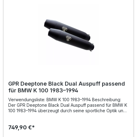
idealerweise in einer Fachwerkstatt durchgeführt.
Leistungssteigerung und verbesserter Drehmomentverlauf
Hochwertige Verarbeitung – hergestellt in Italien Deutlich
reduziertes Gewicht im Vergleich zur Serienanlage
Sportlicher, satter Auspuffklang Einfache Plug-and-Play-
Montage Lieferumfang: Link Pipe 4in1 Fahrzeugspezifische
Halterungen Montagezubehör
GPR Deeptone Black Dual Auspuff passend
für BMW K 100 1983–1994
Verwendungsliste: BMW K 100 1983–1994 Beschreibung:
Der GPR Deeptone Black Dual Auspuff passend für BMW K
100 1983–1994 überzeugt durch seine sportliche Optik und
kraftvolle Klangcharakteristik. Dank der langjährigen
Erfahrung des Herstellers im Motorsport profitieren Sie von
749,90 €*
herausragender Verarbeitung, gesteigerter Leistung und
spürbarem Drehmomentzuwachs. Zudem bietet diese