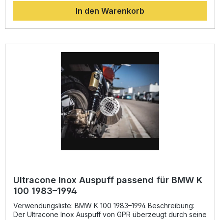
Anlage eine deutliche Gewichtsreduktion gegenüber der
In den Warenkorb
Serienauspuffanlage. Mit dem herausnehmbaren dB-Killer
können Sie zwischen sportlichem Sound und legaler
Straßenzulassung wählen. GPR Produkte werden
vollständig in Italien gefertigt und sind DIN-zertifiziert, was
für gleichbleibend hohe Qualität steht. Die Montage erfolgt
Plug-and-Play und wird in einer Fachwerkstatt empfohlen.
Homologierter Sportauspuff mit herausnehmbarem dB-Killer
Spürbarer Leistungs- und Drehmomentzuwachs Deutlich
geringeres Gewicht als die Serienanlage Exklusives
italienisches Design in Schwarz (Deeptone Black) Einfache
Plug-and-Play-Montage Lieferumfang: Dual universal
homologierter Schalldämpfer-Kit Alle fahrzeugspezifischen
Halterungen Entsprechendes Montagematerial
Herausnehmbarer dB-Killer
Ultracone Inox Auspuff passend für BMW K
100 1983–1994
Verwendungsliste: BMW K 100 1983–1994 Beschreibung:
Der Ultracone Inox Auspuff von GPR überzeugt durch seine