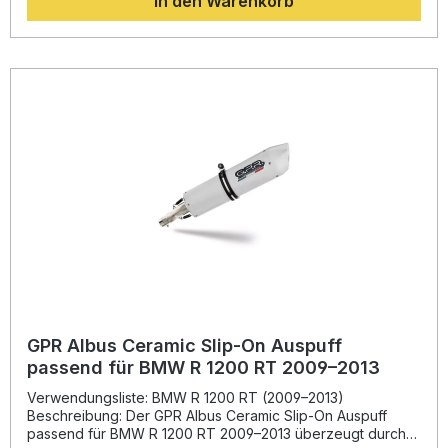
In den Warenkorb
Vergleich zum Seriensystem spürbar zu reduzieren. Sie
profitieren zudem von einem kraftvollen, satten Klang, der
durch den herausnehmbaren DB-Killer individuell
angepasst werden kann. Die verwendeten Materialien sind
robust, langlebig und sorgen für eine ansprechende Optik.
Herstellung und Qualitätskontrolle erfolgen in Italien nach
DIN-zertifizierten Standards, was eine gleichbleibend hohe
Produktqualität garantiert. Die Montage erfolgt im Plug-and-
Play-Verfahren, es wird jedoch empfohlen, den Einbau
durch eine Fachwerkstatt durchführen zu lassen.
Homologierter Slip-On Auspuff mit herausnehmbarem DB-
Killer Erhöht Leistung und Drehmoment Ihres Motorrads
Deutliche Gewichtsersparnis gegenüber dem Seriensystem
Sportliches, matt-schwarzes Design – hergestellt in Italien
Plug-and-Play Montage – einfache Installation mit
fahrzeugspezifischen Halterungen Lieferumfang: GPR
Furore Nero Slip-On Auspuff Link Pipe (Verbindungsrohr)
Herausnehmbarer DB-Killer Fahrzeugspezifische
Halterungen und Zubehör Montageanleitung
GPR Albus Ceramic Slip-On Auspuff
passend für BMW R 1200 RT 2009–2013
Verwendungsliste: BMW R 1200 RT (2009–2013)
Beschreibung: Der GPR Albus Ceramic Slip-On Auspuff
passend für BMW R 1200 RT 2009–2013 überzeugt durch