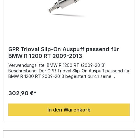
GPR Trioval Slip-On Auspuff passend für
BMW R 1200 RT 2009-2013
Verwendungsliste: BMW R 1200 RT (2009–2013)
Beschreibung: Der GPR Trioval Slip-On Auspuff passend für
BMW R 1200 RT 2009–2013 begeistert durch seine
sportliche Optik, hochwertigen Materialien und die
deutliche Leistungssteigerung. Dank der jahrelangen
302,90 €*
Erfahrung aus der Motorrad-Weltmeisterschaft steht dieses
System für exzellente Performance und ein
hervorragendes Preis-Leistungs-Verhältnis. Sie profitieren
In den Warenkorb
von einer verbesserten Drehmomententfaltung, spürbarer
Gewichtseinsparung und einem kernig-satten Sound, der
durch den herausnehmbaren DB-Killer regulierbar ist. Alle
GPR Produkte werden in Italien hergestellt und
entsprechen hohen Qualitätsstandards. Die Montage
erfolgt Plug & Play und wird von Fachwerkstätten