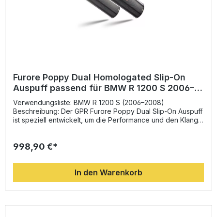
Furore Poppy Dual Homologated Slip-On
Auspuff passend für BMW R 1200 S 2006–
2008
Verwendungsliste: BMW R 1200 S (2006–2008)
Beschreibung: Der GPR Furore Poppy Dual Slip-On Auspuff
ist speziell entwickelt, um die Performance und den Klang
Ihrer BMW R 1200 S zu optimieren. Dank der dualen
Homologation und der herausnehmbaren db-Killer
998,90 €*
genießen Sie sportlichen Sound mit Straßenzulassung.
Durch das leichte, hochwertige Design verbessert sich das
Leistungsgewicht deutlich, was spürbar dynamischeres
In den Warenkorb
Fahrverhalten ermöglicht. Die italienische Fertigungsqualität
sorgt zudem für Langlebigkeit und ein modernes
Erscheinungsbild. Mit Plug-and-Play-Montage ist der Einbau
unkompliziert und kann auf Wunsch von einer
Fachwerkstatt durchgeführt werden. Dual homologierter
Slip-On Auspuff mit herausnehmbaren db-Killern Leichtbau-