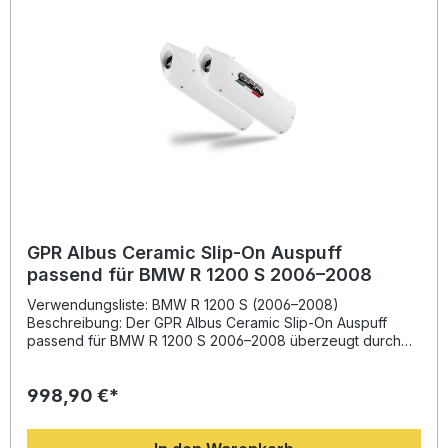
Design für bessere Performance und Gewichtsreduktion
Straßenzulassung gemäß EU-Richtlinie Sportlicher Sound
und verbesserte Drehmomententfaltung Einfache Plug-
and-Play-Installation Lieferumfang: Dual Slip-On
Auspuffanlage (links und rechts) Herausnehmbare db-Killer
Verbindungsrohre Fahrzeugspezifische Halterungen
Montagematerial
GPR Albus Ceramic Slip-On Auspuff
passend für BMW R 1200 S 2006–2008
Verwendungsliste: BMW R 1200 S (2006–2008)
Beschreibung: Der GPR Albus Ceramic Slip-On Auspuff
passend für BMW R 1200 S 2006–2008 überzeugt durch
hochwertiges Design und spürbare
Leistungsverbesserung. Die in Italien hergestellte Anlage
998,90 €*
wurde aus der langjährigen Erfahrung aus der Motorrad-
Weltmeisterschaft entwickelt. Durch die Kombination aus
innovativer Bauweise, reduziertem Gewicht und