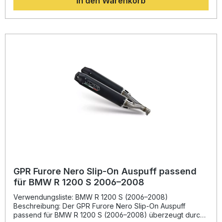
In den Warenkorb
optimiertem Drehmoment genießen Sie ein dynamischeres
Fahrerlebnis – begleitet von einem kernigen, sportlichen
Sound mit europäischer Straßenzulassung (dual
homologiert). Dank des Plug-and-Play-Systems lässt sich
der Slip-On Endschalldämpfer einfach montieren,
empfohlen wird die Installation in einer Fachwerkstatt. Dual
homologierter Slip-On Auspuff mit herausnehmbaren db-
Killern Optimierte Leistung und verbessertes Drehmoment
Deutliche Gewichtseinsparung gegenüber der
Serienanlage Sportlicher, kraftvoller Sound – legal im
Straßenverkehr In Italien gefertigt – hohe Qualität durch
DIN-zertifizierte Produktion Lieferumfang: GPR Albus
Ceramic Slip-On Auspuff Herausnehmbare db-Killer
Verbindungsrohre Fahrzeugspezifische Halterungen
Montagematerial
GPR Furore Nero Slip-On Auspuff passend
für BMW R 1200 S 2006–2008
Verwendungsliste: BMW R 1200 S (2006–2008)
Beschreibung: Der GPR Furore Nero Slip-On Auspuff
passend für BMW R 1200 S (2006–2008) überzeugt durch