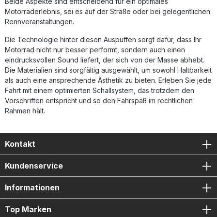
Beide Aspekte sind entscheidend für ein optimales
(Dual Slip-On) Herausnehmbare db-Killer
Motorraderlebnis, sei es auf der Straße oder bei gelegentlichen
Verbindungsrohre (Link Pipes) Fahrzeugspezifische
Rennveranstaltungen.
Halterungen Montagezubehör
Die Technologie hinter diesen Auspuffen sorgt dafür, dass Ihr
Motorrad nicht nur besser performt, sondern auch einen
eindrucksvollen Sound liefert, der sich von der Masse abhebt.
Die Materialien sind sorgfältig ausgewählt, um sowohl Haltbarkeit
als auch eine ansprechende Ästhetik zu bieten. Erleben Sie jede
Fahrt mit einem optimierten Schallsystem, das trotzdem den
Vorschriften entspricht und so den Fahrspaß im rechtlichen
Rahmen hält.
Kontakt
Kundenservice
Informationen
Top Marken