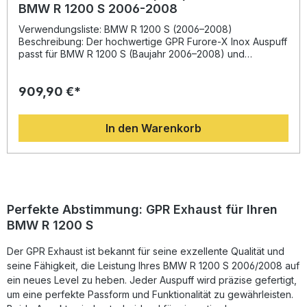
BMW R 1200 S 2006-2008
Verwendungsliste: BMW R 1200 S (2006–2008)
Beschreibung: Der hochwertige GPR Furore-X Inox Auspuff
passt für BMW R 1200 S (Baujahr 2006–2008) und
überzeugt durch sein markantes Design sowie spürbare
Leistungsverbesserung. Entwickelt auf Basis der
909,90 €*
langjährigen MotoGP-Erfahrung von GPR, sorgt dieser Slip-
On-Endschalldämpfer für eine Steigerung von Drehmoment
und Leistung und reduziert gleichzeitig das Gewicht im
In den Warenkorb
Vergleich zur Serienanlage. Durch die mitgelieferten,
herausnehmbaren db-Killer genießen Sie einen sportlichen,
aber straßenzugelassenen Sound. Der aus Edelstahl
gefertigte Endschalldämpfer bietet eine perfekte Balance
zwischen Performance, Stil und Legalität – ideal für
anspruchsvolle Fahrerinnen und Fahrer, die Wert auf
Qualität und Optik legen. Die Installation erfolgt Plug & Play,
Perfekte Abstimmung: GPR Exhaust für Ihren
alle benötigten fahrzeugspezifischen Halterungen und
BMW R 1200 S
Verbindungselemente sind im Lieferumfang enthalten.
Sportlicher Edelstahl-Endschalldämpfer mit homologierter
Der GPR Exhaust ist bekannt für seine exzellente Qualität und
Straßenzulassung Spürbare Leistungssteigerung und
Gewichtsreduktion gegenüber der Serie Herausnehmbare
seine Fähigkeit, die Leistung Ihres BMW R 1200 S 2006/2008 auf
db-Killer für variablen Sound Einfache Montage durch
ein neues Level zu heben. Jeder Auspuff wird präzise gefertigt,
Plug-&-Play-Prinzip Hergestellt in Italien – hohe GPR
um eine perfekte Passform und Funktionalität zu gewährleisten.
Qualität Lieferumfang: Auspuffanlage GPR Furore-X Inox