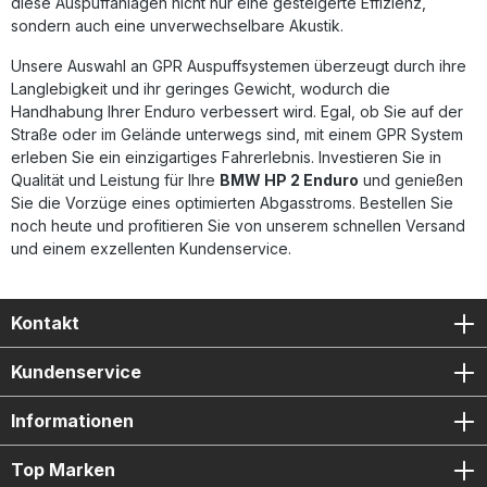
diese Auspuffanlagen nicht nur eine gesteigerte Effizienz,
Gewichtsersparnis Sportlicher Sound und ansprechendes
sondern auch eine unverwechselbare Akustik.
Design Plug-&-Play-Montage mit allen erforderlichen
Anbauteilen Lieferumfang: GPR Furore-X Inox Slip-On
Unsere Auswahl an GPR Auspuffsystemen überzeugt durch ihre
Auspuffanlage Removable DB-Killer Verbindungsrohr
Fahrzeugspezifische Halterungen Montagezubehör
Langlebigkeit und ihr geringes Gewicht, wodurch die
Handhabung Ihrer Enduro verbessert wird. Egal, ob Sie auf der
Straße oder im Gelände unterwegs sind, mit einem GPR System
erleben Sie ein einzigartiges Fahrerlebnis. Investieren Sie in
Qualität und Leistung für Ihre
BMW HP 2 Enduro
und genießen
Sie die Vorzüge eines optimierten Abgasstroms. Bestellen Sie
noch heute und profitieren Sie von unserem schnellen Versand
und einem exzellenten Kundenservice.
Kontakt
Kundenservice
Informationen
Top Marken