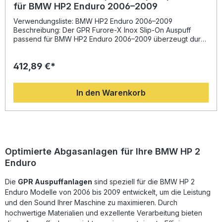
für BMW HP2 Enduro 2006–2009
Verwendungsliste: BMW HP2 Enduro 2006–2009
Beschreibung: Der GPR Furore-X Inox Slip-On Auspuff
passend für BMW HP2 Enduro 2006–2009 überzeugt durch
hochwertige italienische Fertigung und sportliches Design.
Dank seiner Edelstahlkonstruktion bietet er eine deutliche
412,89 €*
Gewichtsreduzierung im Vergleich zur Serienanlage und
sorgt für eine spürbare Leistungs- und
Drehmomentsteigerung. Das charakteristische Klangbild mit
In den Warenkorb
entferntem, aber auch mit montiertem DB-Killer begeistert
sportlich ambitionierte Fahrerinnen und Fahrer
gleichermaßen.Die Entwicklung basiert auf langjähriger
Erfahrung aus der Motorrad-Weltmeisterschaft, wodurch
Sie ein Produkt erhalten, das sowohl optisch als auch
technisch überzeugt. Der Auspuff ist homologiert und wird
mit removable DB-Killer und Verbindungsrohr geliefert.
Optimierte Abgasanlagen für Ihre BMW HP 2
Durch die Plug-&-Play-Montage lässt sich der
Enduro
Schalldämpfer einfach montieren, dennoch empfehlen wir
die Installation in einer Fachwerkstatt, um eine optimale
Die
Passgenauigkeit und Sicherheit zu gewährleisten. Alle
GPR Auspuffanlagen
sind speziell für die BMW HP 2
fahrzeugspezifischen Halterungen und Zubehörteile sind
Enduro Modelle von 2006 bis 2009 entwickelt, um die Leistung
bereits im Lieferumfang enthalten. Hochwertiger Slip-On
und den Sound Ihrer Maschine zu maximieren. Durch
Auspuff aus Edelstahl Homologiert und inklusive
hochwertige Materialien und exzellente Verarbeitung bieten
herausnehmbarem DB-Killer Verbesserte Leistung und