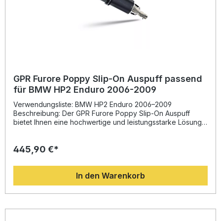
GPR Furore Poppy Slip-On Auspuff passend
für BMW HP2 Enduro 2006-2009
Verwendungsliste: BMW HP2 Enduro 2006–2009
Beschreibung: Der GPR Furore Poppy Slip-On Auspuff
bietet Ihnen eine hochwertige und leistungsstarke Lösung,
um Ihre BMW HP2 Enduro 2006–2009 zu optimieren.
Entwickelt auf Basis jahrelanger Erfahrung in der Motorrad-
445,90 €*
Weltmeisterschaft, überzeugt dieser Auspuff durch ein
innovatives Design, das nicht nur die Leistung, sondern
auch das Drehmoment Ihres Motorrads verbessert. Zudem
In den Warenkorb
sorgt der leichte Aufbau für eine deutliche
Gewichtsersparnis gegenüber dem Originalauspuff, was
das Handling positiv beeinflusst. Mit seinem homologierten
Aufbau und dem herausnehmbaren db-Killer profitieren Sie
von einem sportlichen, aber dennoch straßenzugelassenen
Sound. Das Edelstahl-Verbindungsrohr und die präzise