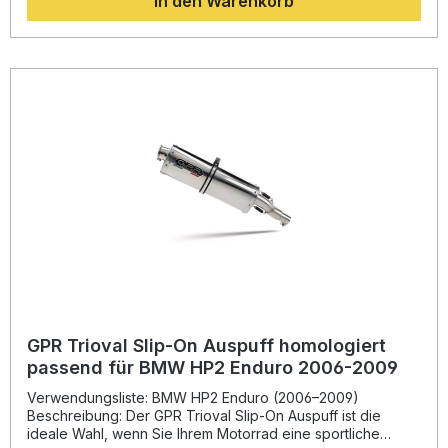
In den Warenkorb
Serienanlage. Die Soundcharakteristik sorgt für ein
sportliches, aber dennoch zugelassenes Fahrerlebnis –
dank mitgeliefertem, herausnehmbarem db-Killer. Die
Montage erfolgt dank Plug-and-Play-System schnell und
unkompliziert. Alle Befestigungspunkte und
fahrzeugspezifischen Halterungen sind passgenau
abgestimmt, sodass Sie Ihr Motorrad ohne
Anpassungsarbeiten aufwerten können. Hergestellt in
Italien unter DIN-zertifizierten Qualitätsstandards steht der
Furore Nero Slip-On für Langlebigkeit und Präzision Made
in Italy. Homologierter Slip-On Endschalldämpfer mit
abnehmbarem db-Killer Deutliche Gewichtseinsparung und
gesteigertes Drehmoment Sportlicher Sound mit
Straßenzulassung Einfache Plug-and-Play-Montage
Hergestellt in Italien nach DIN-Zertifizierung Lieferumfang:
1x GPR Furore Nero Slip-On Endschalldämpfer 1x
Verbindungsrohr 1x Abnehmbarer db-Killer
Fahrzeugspezifische Halterungen und Montagematerial
GPR Trioval Slip-On Auspuff homologiert
passend für BMW HP2 Enduro 2006-2009
Verwendungsliste: BMW HP2 Enduro (2006–2009)
Beschreibung: Der GPR Trioval Slip-On Auspuff ist die
ideale Wahl, wenn Sie Ihrem Motorrad eine sportliche