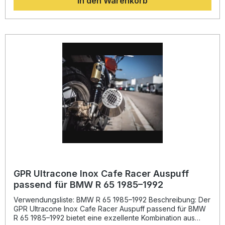
In den Warenkorb
Ergebnis: ein dynamischeres Fahrverhalten und ein satter,
genehmigter Sound für echten Fahrspaß.Dank Plug-and-
Play-Konzept ist die Montage unkompliziert. Alle
fahrzeugspezifischen Halterungen sowie das benötigte
Zubehör sind im Lieferumfang enthalten. Für ein perfektes
Ergebnis empfiehlt sich der Einbau durch eine
Fachwerkstatt. Der Hersteller ist DIN-zertifiziert und
garantiert gleichbleibend hohe Qualität und Langlebigkeit.
Sportliches Deeptone Black Design mit legaler Zulassung
Erhöht Drehmoment und Leistung Deutlich leichter als die
Serienanlage Removable db-Killer für anpassbaren Sound
Inklusive Halterungen und Zubehör, Plug-and-Play-
Montage Lieferumfang: Dual universal homologated
silencer kit ohne Verbindungsrohre Abnehmbare db-Killer
Alle fahrzeugspezifischen Halterungen Montagezubehör
GPR Ultracone Inox Cafe Racer Auspuff
passend für BMW R 65 1985–1992
Verwendungsliste: BMW R 65 1985–1992 Beschreibung: Der
GPR Ultracone Inox Cafe Racer Auspuff passend für BMW
R 65 1985–1992 bietet eine exzellente Kombination aus