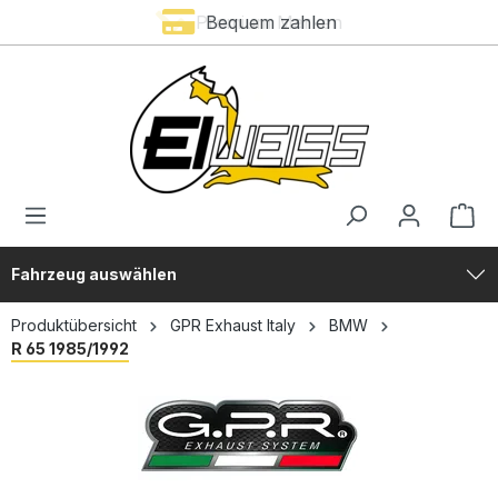
Premium Marken
Bequem zahlen
alt springen
Fahrzeug auswählen
Produktübersicht
GPR Exhaust Italy
BMW
R 65 1985/1992