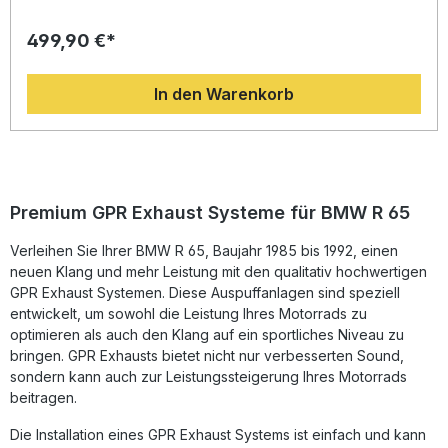
sportlichem Design, Leistungsoptimierung und italienischer
Fertigungsqualität. Dank der langjährigen Erfahrung von
499,90 €*
GPR in der Motorrad-Weltmeisterschaft profitieren Sie von
verbessertem Drehmoment, gesteigerter Motorleistung und
deutlicher Gewichtsersparnis gegenüber dem
In den Warenkorb
Originalauspuff. Der markante Edelstahl-Schalldämpfer mit
herausnehmbarem dB-Killer sorgt zudem für einen
kernigen, aber legalen Sound, der das Fahrerlebnis
spürbar intensiviert. Die Montage gestaltet sich dank Plug-
&-Play-Kompatibilität einfach und schnell. Alle Halterungen
und benötigten Anbauteile sind im Lieferumfang enthalten.
Wir empfehlen den fachgerechten Einbau in einer
Premium GPR Exhaust Systeme für BMW R 65
spezialisierten Werkstatt, um optimale Passgenauigkeit und
Performance zu gewährleisten. Gefertigt nach DIN-
Verleihen Sie Ihrer BMW R 65, Baujahr 1985 bis 1992, einen
Zertifizierung – für gleichbleibend hohe Qualität, auf die Sie
neuen Klang und mehr Leistung mit den qualitativ hochwertigen
sich verlassen können. Homologierter Edelstahl-
Sportauspuff mit herausnehmbarem dB-Killer Erhöht
GPR Exhaust Systemen. Diese Auspuffanlagen sind speziell
Drehmoment und Leistung im gesamten Drehzahlbereich
entwickelt, um sowohl die Leistung Ihres Motorrads zu
Deutlich leichter als der Serienauspuff Sportlicher Sound
optimieren als auch den Klang auf ein sportliches Niveau zu
gemäß EU-Zulassung Plug-&-Play-Montage mit allen
bringen. GPR Exhausts bietet nicht nur verbesserten Sound,
benötigten Halterungen Lieferumfang: GPR Ultracone Inox
sondern kann auch zur Leistungssteigerung Ihres Motorrads
Cafe Racer Auspuff Herausnehmbarer dB-Killer Alle
beitragen.
fahrzeugspezifischen Halterungen Montagezubehör
Homologationsunterlagen
Die Installation eines GPR Exhaust Systems ist einfach und kann