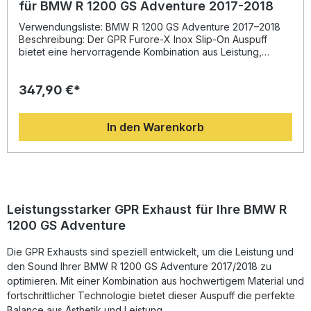
für BMW R 1200 GS Adventure 2017-2018
Verwendungsliste: BMW R 1200 GS Adventure 2017–2018
Beschreibung: Der GPR Furore-X Inox Slip-On Auspuff
bietet eine hervorragende Kombination aus Leistung,
Design und Klang. Entwickelt auf Grundlage umfangreicher
Erfahrungen aus der Motorrad-Weltmeisterschaft, sorgt
347,90 €*
dieser hochwertige Endschalldämpfer für eine optimierte
Leistungsentfaltung, gesteigertes Drehmoment und eine
deutliche Gewichtsersparnis gegenüber dem
In den Warenkorb
Serienauspuff. Sie profitieren von einer spürbaren
Soundverbesserung, die das Fahrerlebnis dynamischer
und emotionaler macht. Das System ist voll homologiert und
wird inklusive abnehmbarem db-Killer sowie Anschlussrohr
geliefert. Dank des Plug-and-Play-Designs lässt sich der
Auspuff einfach montieren. Für die Installation wird die
Montage in einer Fachwerkstatt empfohlen. Der Hersteller
Leistungsstarker GPR Exhaust für Ihre BMW R
ist DIN-zertifiziert und steht somit für gleichbleibend hohe
1200 GS Adventure
Qualität – hergestellt in Italien. Homologierter Slip-On
Auspuff inklusive abnehmbarem db-Killer Optimierte
Die GPR Exhausts sind speziell entwickelt, um die Leistung und
Leistung und Klang im Vergleich zur Serie Hochwertige
Edelstahlkonstruktion für lange Haltbarkeit Einfache Plug-
den Sound Ihrer BMW R 1200 GS Adventure 2017/2018 zu
and-Play-Montage Made in Italy – DIN-zertifizierte Qualität
optimieren. Mit einer Kombination aus hochwertigem Material und
Lieferumfang: GPR Furore-X Inox Slip-On Auspuff
fortschrittlicher Technologie bietet dieser Auspuff die perfekte
Abnehmbarer db-Killer Verbindungsrohr
Balance aus Ästhetik und Leistung.