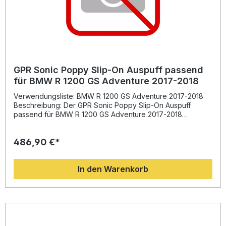
GPR Sonic Poppy Slip-On Auspuff passend
für BMW R 1200 GS Adventure 2017-2018
Verwendungsliste: BMW R 1200 GS Adventure 2017-2018
Beschreibung: Der GPR Sonic Poppy Slip-On Auspuff
passend für BMW R 1200 GS Adventure 2017-2018
überzeugt durch sein innovatives Design, gesteigertes
Drehmoment und eine deutliche Gewichtsersparnis im
486,90 €*
Vergleich zur Serienanlage. Dank der jahrelangen
Erfahrung des Herstellers in der Motorrad-
Weltmeisterschaft bietet dieser Auspuff nicht nur ein
In den Warenkorb
sportliches Aussehen, sondern auch eine spürbare
Leistungssteigerung. Zusätzlich sorgt der mitgelieferte,
herausnehmbare DB-Killer für einen optimierten, kernigen
Sound, der dennoch den gesetzlichen Vorschriften
entspricht. Alle GPR Produkte sind DIN-zertifiziert und
werden in Italien gefertigt, was für Qualität und
Langlebigkeit steht. Die Montage erfolgt nach dem Plug-