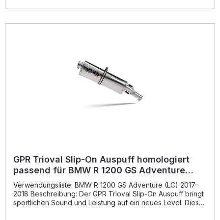
Sound, der das Fahrgefühl intensiviert. Alle Komponenten
sind präzise gefertigt und auf Langlebigkeit sowie optimale
Passgenauigkeit ausgelegt. Die Montage erfolgt nach dem
Plug-and-Play-Prinzip, es wird jedoch empfohlen, die
Installation in einer Fachwerkstatt durchführen zu lassen.
Gefertigt in Italien mit hoher Qualitätskontrolle. Deutliche
Leistungssteigerung und optimiertes Drehmoment Spürbare
Gewichtsersparnis gegenüber dem Originalteil Sportlich-
aggressiver Sound für ein intensives Fahrerlebnis Plug-
and-Play-Montage – einfache Installation Hergestellt in
Italien nach strengen Qualitätsstandards Lieferumfang:
Decat Pipe (Decatalizzatore) Fahrzeugspezifische
Halterungen Montagezubehör
GPR Trioval Slip-On Auspuff homologiert
passend für BMW R 1200 GS Adventure
2017-2018
Verwendungsliste: BMW R 1200 GS Adventure (LC) 2017–
2018 Beschreibung: Der GPR Trioval Slip-On Auspuff bringt
sportlichen Sound und Leistung auf ein neues Level. Dieses
hochwertige System wurde auf Basis jahrelanger Erfahrung