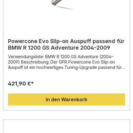
Powercone Evo Slip-on Auspuff passend für
BMW R 1200 GS Adventure 2004-2009
Verwendungsliste: BMW R 1200 GS Adventure (2004–
2009) Beschreibung: Der GPR Powercone Evo Slip-on
Auspuff ist ein hochwertiges Tuning-Upgrade passend für
BMW R 1200 GS Adventure (2004–2009). Er überzeugt
durch markanten, sportlichen Klang, Gewichtsersparnis
421,90 €*
gegenüber dem Seriensystem und eine klare
Leistungssteigerung im mittleren Drehzahlbereich. Dank der
beiliegenden Verbindungsleitung und des demontierbaren
In den Warenkorb
db Killers ist der Slip-on ideal für Motorradfahrer, die
Performance, Design und zugelassene Lautstärke
kombinieren möchten. Hergestellt in Italien, garantiert GPR
gleichbleibende Qualität und präzise Passgenauigkeit. Die
Installation ist Plug & Play ohne Modifikationen möglich. Es
wird empfohlen, die Montage in einer Fachwerkstatt
durchführen zu lassen. Zugelassener Slip-on Auspuff mit