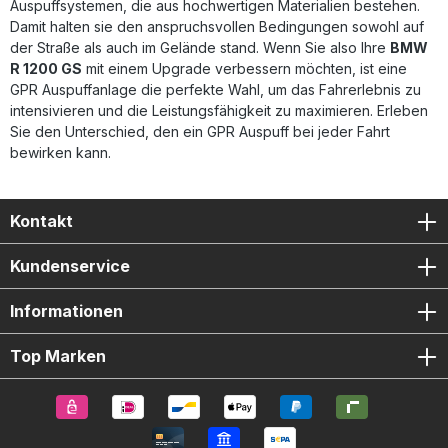
Auspuffsystemen, die aus hochwertigen Materialien bestehen.
Damit halten sie den anspruchsvollen Bedingungen sowohl auf
der Straße als auch im Gelände stand. Wenn Sie also Ihre
BMW
R 1200 GS
mit einem Upgrade verbessern möchten, ist eine
GPR Auspuffanlage die perfekte Wahl, um das Fahrerlebnis zu
intensivieren und die Leistungsfähigkeit zu maximieren. Erleben
Sie den Unterschied, den ein GPR Auspuff bei jeder Fahrt
bewirken kann.
Kontakt
Kundenservice
Informationen
Top Marken