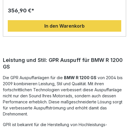
2009. Dank der langjährigen Erfahrung aus der Motorrad-
356,90 €*
Weltmeisterschaft kombiniert GPR modernes Design mit
präziser Technik. Durch die spezielle Bauweise erreichen
Sie eine deutliche Reduzierung des Gewichts im Vergleich
In den Warenkorb
zur Serienanlage und profitieren gleichzeitig von einer
verbesserten Performance. Der optimierte Auspuff sorgt
außerdem für einen kernigen, aber homologierten Sound,
den Sie dank des removable db Killers individuell
anpassen können. Der Hersteller ist DIN-zertifiziert und
garantiert eine gleichbleibend hohe Qualität – gefertigt in
Italien. Die Montage erfolgt als Plug-and-Play-System und
Leistung und Stil: GPR Auspuff für BMW R 1200
kann in einer Fachwerkstatt schnell und sicher umgesetzt
GS
werden. Homologierter Slip-On Auspuff aus Edelstahl mit
Doppelendrohr Gewichtsreduzierung und
Die GPR Auspuffanlagen für die
Leistungssteigerung gegenüber der Serie Inklusive
BMW R 1200 GS
von 2004 bis
herausnehmbarem db Killer und Verbindungsrohr Plug-
2009 kombinieren Leistung, Stil und Qualität. Mit ihren
and-Play-Montage ohne Modifikationen Hergestellt in
fortschrittlichen Technologien verbessert diese Auspuffanlage
Italien – hohe Fertigungsqualität Lieferumfang: GPR Dual
nicht nur den Sound Ihres Motorrads, sondern auch dessen
Inox Slip-On Auspuffanlage Removable db Killer
Performance erheblich. Diese maßgeschneiderte Lösung sorgt
Verbindungsrohr Fahrzeugspezifische Halterungen und
für verbesserte Auspuffströmung und erhöht damit das
Montagematerial Montageanleitung
Drehmoment.
GPR ist bekannt für die Herstellung von Hochleistungs-