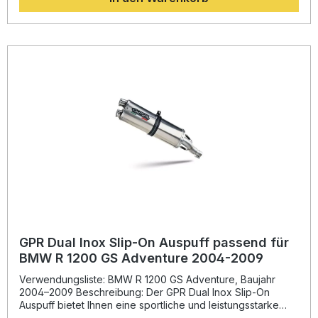
Straßenverkehr nutzen. Der herausnehmbare db-Killer
ermöglicht eine individuelle Anpassung des Sounds an Ihre
Vorlieben. Die italienische Fertigung steht für hohe
Präzision und Langlebigkeit – GPR produziert nach DIN-
Standards und garantiert eine gleichbleibende Qualität. Der
Furore-X Inox Auspuff ist als Plug-&-Play-System konzipiert
und lässt sich mit allen fahrzeugspezifischen Halterungen
und Verbindungsrohren einfach montieren. Für optimale
Ergebnisse wird die Montage in einer Fachwerkstatt
empfohlen. Homologierter Slip-On Auspuff aus Edelstahl mit
herausnehmbarem db-Killer Deutliche Gewichtseinsparung
gegenüber der Serienanlage Verbesserter Drehmoment-
und Leistungsverlauf Sportlicher, kraftvoller Sound mit
Straßenzulassung Plug-&-Play-Montage inkl.
fahrzeugspezifischer Halterungen Lieferumfang: GPR
Furore-X Inox Slip-On Auspuff Verbindungsrohr (Link Pipe)
Herausnehmbarer db-Killer Fahrzeugspezifische
Halterungen Montagezubehör
GPR Dual Inox Slip-On Auspuff passend für
BMW R 1200 GS Adventure 2004-2009
Verwendungsliste: BMW R 1200 GS Adventure, Baujahr
2004–2009 Beschreibung: Der GPR Dual Inox Slip-On
Auspuff bietet Ihnen eine sportliche und leistungsstarke
Lösung passend für BMW R 1200 GS Adventure 2004–