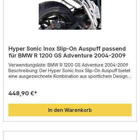
Lieferumfang: GPR Decat Pipe Fahrzeugspezifische
Halterungen Montagematerial und Zubehör
Hyper Sonic Inox Slip-On Auspuff passend
für BMW R 1200 GS Adventure 2004-2009
Verwendungsliste: BMW R 1200 GS Adventure 2004-2009
Beschreibung: Der Hyper Sonic Inox Slip-On Auspuff bietet
eine ausgezeichnete Kombination aus sportlichem Design,
Leistungssteigerung und hochwertiger Verarbeitung.
Entwickelt mit der langjährigen Erfahrung von GPR in der
448,90 €*
Motorrad-Weltmeisterschaft, überzeugt dieser Edelstahl-
Endschalldämpfer durch spürbare Gewichtsersparnis
gegenüber der Serienanlage und eine optimierte
In den Warenkorb
Leistungsentfaltung im gesamten Drehzahlbereich. Zudem
sorgt der charakteristische, kernige Sound für ein spürbar
dynamischeres Fahrerlebnis.Die strenge Herstellung nach
DIN-Normen garantiert ein hohes Qualitätsniveau, von dem
Sie dauerhaft profitieren. Dank Plug-and-Play-Montage ist
eine einfache Installation gewährleistet – idealerweise in