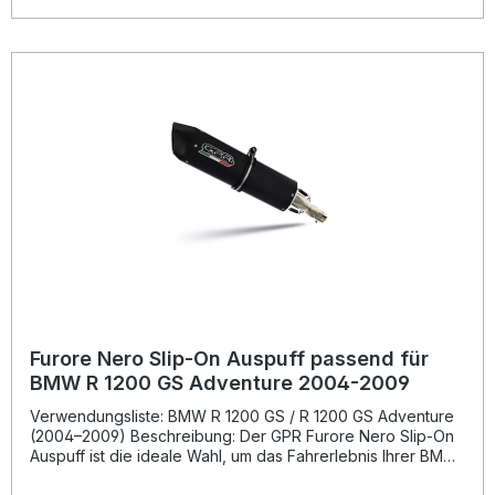
herausnehmbarer db-Killer) garantiert Soundgenuss bei
gleichzeitigem Erhalt der Straßenzulassung. Dank des Plug-
and-Play-Systems gestaltet sich die Montage einfach, die
Passgenauigkeit ist optimal. Gefertigt in Italien unter DIN-
zertifizierten Qualitätsstandards, steht dieses Produkt für
langlebige Performance und ausgezeichnetes Preis-
Leistungs-Verhältnis. Zugelassen und homologiert für den
Straßenverkehr Verbesserter Sound und gesteigerte
Motorleistung Plug-and-Play Montage ohne Anpassungen
Hochwertige Verarbeitung, Hergestellt in Italien Mit
herausnehmbarem db-Killer und Verbindungsrohr
Lieferumfang: Trioval Slip-on Endschalldämpfer
Verbindungsrohr (Link Pipe) Herausnehmbarer db-Killer
Fahrzeugspezifische Halterungen und Montagematerial
Furore Nero Slip-On Auspuff passend für
BMW R 1200 GS Adventure 2004-2009
Verwendungsliste: BMW R 1200 GS / R 1200 GS Adventure
(2004–2009) Beschreibung: Der GPR Furore Nero Slip-On
Auspuff ist die ideale Wahl, um das Fahrerlebnis Ihrer BMW
R 1200 GS Adventure deutlich zu verbessern. Entwickelt auf