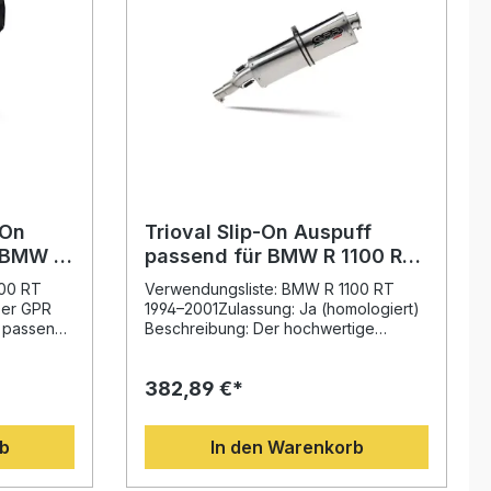
-On
Trioval Slip-On Auspuff
 BMW R
passend für BMW R 1100 RT
1994-2001
100 RT
Verwendungsliste: BMW R 1100 RT
Der GPR
1994–2001Zulassung: Ja (homologiert)
f passend
Beschreibung: Der hochwertige
1
Trioval Slip-On Auspuff von GPR
wertige
überzeugt durch sportliches Design
382,89 €*
Optik.
und deutliche Performance-
ährigen
Steigerung. Dank der langjährigen
torrad-
Erfahrung aus der Motorrad-
rb
In den Warenkorb
eses
Weltmeisterschaft steht dieses System
esserung
für optimiertes Drehmoment,
ng sowie
gesteigerte Leistung und deutlich