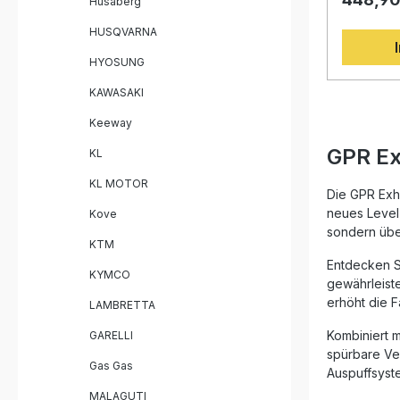
Husaberg
Herausnehmba
der lange
Fahrzeug
Motorrad-
HUSQVARNA
Montagem
überzeugt
HYOSUNG
innovativ
Leistung
KAWASAKI
sowie ein
Gewichtsr
Keeway
Serienanl
Edelstahl 
GPR Ex
KL
Sonic Sli
Sound – 
KL MOTOR
dB Killers
Die GPR Exha
Straßenve
neues Level 
Kove
Play-Bauw
sondern üb
besonders
KTM
DIN-Norm i
Entdecken Si
gleichble
KYMCO
gewährleist
Langlebig
erhöht die 
Installati
LAMBRETTA
Homologie
Kombiniert 
GARELLI
herausnehmba
Konstrukti
spürbare Ve
Gas Gas
Spürbare 
Auspuffsyst
Gewichtseinsparun
MALAGUTI