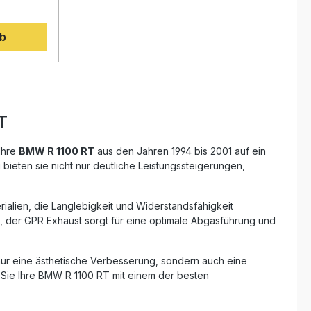
ungen
Herausnehmbarer db-Killer
 aus der
Verbindungsrohr Fahrzeugspezifische
rb
Halterungen Montagematerial
rch
rbessertes
wie eine
ung
. Das
orgt nicht
dern auch
T
gen Sound –
iller
ar. Der
Ihre
BMW R 1100 RT
aus den Jahren 1994 bis 2001 auf ein
tellt
bieten sie nicht nur deutliche Leistungssteigerungen,
nd.
es Produkt
ialien, die Langlebigkeit und Widerstandsfähigkeit
 und
, der GPR Exhaust sorgt für eine optimale Abgasführung und
. Die
and-Play-
au. Für
nur eine ästhetische Verbesserung, sondern auch eine
die
erkstatt
 Sie Ihre BMW R 1100 RT mit einem der besten
m Design