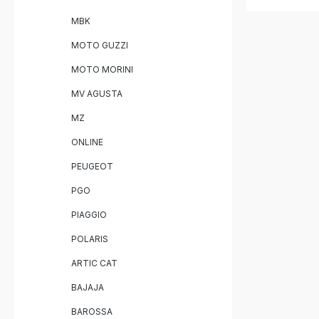
Sound – l
Einfache
MBK
Lieferumfang: GPR Hyper
Slip-On E
MOTO GUZZI
Verbindun
Herausneh
MOTO MORINI
Fahrzeug
Montagem
MV AGUSTA
MZ
ONLINE
PEUGEOT
PGO
PIAGGIO
POLARIS
ARTIC CAT
BAJAJA
BAROSSA