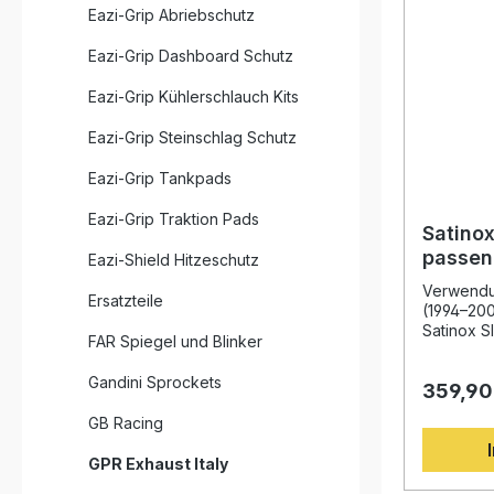
Eazi-Grip Abriebschutz
Eazi-Grip Dashboard Schutz
Eazi-Grip Kühlerschlauch Kits
Eazi-Grip Steinschlag Schutz
Eazi-Grip Tankpads
Eazi-Grip Traktion Pads
Satinox
passen
Eazi-Shield Hitzeschutz
1994-2
Verwendu
Ersatzteile
(1994–200
Satinox S
FAR Spiegel und Blinker
BMW R 11
mit hervo
Gandini Sprockets
359,90
Leistung,
System w
GB Racing
langjähri
Motorrad-
GPR Exhaust Italy
und biete
von Dreh