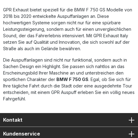
Hochwertige Verarbeitung aus Edelstahl (Inox) Deutliches
GPR Exhaust bietet speziell für die BMW F 750 GS Modelle von
Gewichtsersparnis und sportlicher Sound Plug-and-Play
Montage ohne Modifikationen Lieferumfang: GPR Furore-X
2018 bis 2020 entwickelte Auspuffanlagen an. Diese
Inox Slip-On Auspuff Herausnehmbarer db-Killer
hochwertigen Systeme sorgen nicht nur für eine spürbare
Verbindungsrohr (Link Pipe) Montagehalterungen und
Leistungssteigerung, sondern auch für einen unvergleichlichen
fahrzeugspezifisches Zubehör
Sound, der das Fahrerlebnis intensiviert. Mit GPR Exhaust Italy
setzen Sie auf Qualität und Innovation, die sich sowohl auf der
Straße als auch im Gelände bewähren.
Die Auspuffanlagen sind nicht nur funktional, sondern auch in
Sachen Design ein Highlight. Sie passen sich nahtlos an das
Erscheinungsbild Ihrer Maschine an und unterstreichen den
sportlichen Charakter der
BMW F 750 GS
. Egal, ob Sie sich für
Ihre tägliche Fahrt durch die Stadt oder eine ausgedehnte Tour
entscheiden, mit einem GPR Auspuff erleben Sie ein völlig neues
Fahrgefühl.
Kontakt
Kundenservice