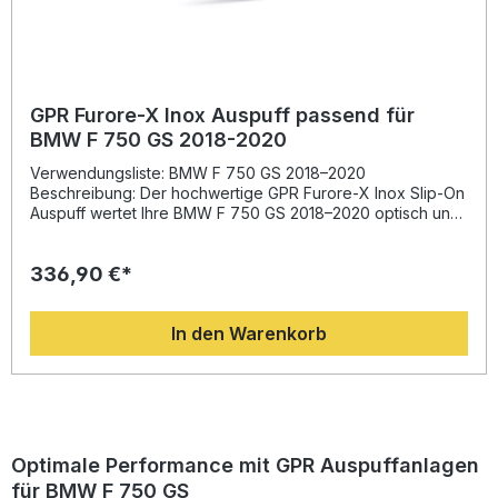
Qualität Lieferumfang: GPR Decat Pipe (Decatalizzatore)
Alle fahrzeugspezifischen Halterungen Montagezubehör
GPR Furore-X Inox Auspuff passend für
BMW F 750 GS 2018-2020
Verwendungsliste: BMW F 750 GS 2018–2020
Beschreibung: Der hochwertige GPR Furore-X Inox Slip-On
Auspuff wertet Ihre BMW F 750 GS 2018–2020 optisch und
technisch auf. Dank seiner Entwicklung aus der Motorrad-
Weltmeisterschaft bietet dieser Edelstahl-Endschalldämpfer
336,90 €*
eine spürbare Steigerung von Drehmoment und Leistung
bei gleichzeitig deutlicher Gewichtseinsparung im Vergleich
zur Serienanlage. Zudem sorgt er für einen sportlich-
In den Warenkorb
markanten Sound, der den Fahrspaß auf der Straße erhöht
– natürlich mit Straßenzulassung. GPR Produkte sind als
Plug-and-Play-System ausgelegt, sodass die Montage
schnell und unkompliziert möglich ist. Für optimale
Ergebnisse wird die Installation in einer Fachwerkstatt
empfohlen. Die Fertigung in Italien steht für Qualität und
Präzision auf höchstem Niveau. Homologierter Slip-On
Optimale Performance mit GPR Auspuffanlagen
Auspuff mit herausnehmbarem db-Killer Merklich mehr
für BMW F 750 GS
Drehmoment und Leistung gegenüber der Serie