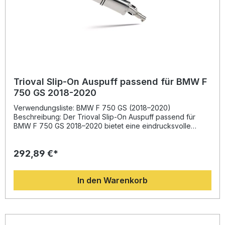
Trioval Slip-On Auspuff passend für BMW F
750 GS 2018-2020
Verwendungsliste: BMW F 750 GS (2018–2020)
Beschreibung: Der Trioval Slip-On Auspuff passend für
BMW F 750 GS 2018–2020 bietet eine eindrucksvolle
Kombination aus hochwertigem Design, perfekter Passform
und optimierter Performance. Entwickelt auf Basis
292,89 €*
jahrelanger Erfahrung aus dem Motorsport, überzeugt
dieser Auspuff durch eine deutliche Leistungssteigerung,
verbessertes Drehmoment und einen satten, sportlichen
In den Warenkorb
Sound. Durch die Gewichtsersparnis gegenüber dem
Seriensystem wird das Fahrverhalten dynamischer und
agiler. Dank der homologierten Bauweise inklusive
herausnehmbarem db-Killer bleibt der sportliche
Auspuffstrahl jederzeit straßenzugelassen. Gefertigt in