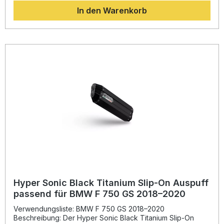
Serienanlage und verleiht dem Motorrad einen kraftvollen
In den Warenkorb
Klang. Gleichzeitig wird die Motorleistung und das
Drehmoment verbessert, was zu einem dynamischeren
Fahrverhalten führt. Durch die EU-Homologation bleibt der
Betrieb im öffentlichen Straßenverkehr legal. Der
integrierte, herausnehmbare dB-Killer erlaubt eine
individuelle Anpassung des Sounds nach Wunsch.
Hergestellt in Italien, steht dieser Auspuff für höchste
Qualität, Präzision und Langlebigkeit. Sportlicher Titan Slip-
On Auspuff mit EU-Homologation Leichte Bauweise zur
Reduzierung des Gesamtgewichts Verbesserung von
Drehmoment und Leistung Herausnehmbarer dB-Killer für
variable Soundkulisse Plug & Play Montage – empfohlen in
Fachwerkstatt Lieferumfang: Homologierter Slip-On Auspuff
in Titan inklusive link pipe Herausnehmbarer dB-Killer
Fahrzeugspezifische Halterungen Montagezubehör
Hyper Sonic Black Titanium Slip-On Auspuff
passend für BMW F 750 GS 2018–2020
Verwendungsliste: BMW F 750 GS 2018–2020
Beschreibung: Der Hyper Sonic Black Titanium Slip-On