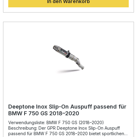
In den Warenkorb
Serienanlage. Dank der europäischen Straßenzulassung
(homologiert) profitieren Sie von einem sportlichen,
kernigen Sound innerhalb der gesetzlichen Vorgaben.
Gefertigt in Italien unter DIN-zertifizierten Qualitätsstandards
garantiert dieser Auspuff eine konstant hohe
Produktqualität. Die einfache Plug-and-Play-Montage
ermöglicht eine schnelle Installation. Für das beste Ergebnis
empfiehlt es sich, die Montage in einer Fachwerkstatt
durchführen zu lassen. Homologierter Slip-On
Endschalldämpfer mit herausnehmbarem db Killer
Verbessertes Drehmoment und Leistungssteigerung
Deutlich reduziertes Gewicht gegenüber der Serienanlage
Kompatibel mit originalem Verbindungsrohr Hergestellt in
Italien nach DIN-Zertifizierung Lieferumfang: Albus Evo4
homologierter Slip-On Auspuff Herausnehmbarer db Killer
Verbindungsrohr Montagehalterungen und
fahrzeugspezifisches Zubehör
Deeptone Inox Slip-On Auspuff passend für
BMW F 750 GS 2018–2020
Verwendungsliste: BMW F 750 GS (2018–2020)
Beschreibung: Der GPR Deeptone Inox Slip-On Auspuff
passend für BMW F 750 GS 2018–2020 bietet sportlichen